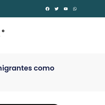
o
©
nmigrantes como