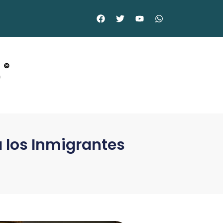
o
©
a los Inmigrantes