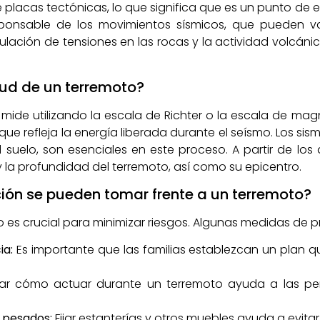
lacas tectónicas, lo que significa que es un punto de e
sponsable de los movimientos sísmicos, que pueden var
ación de tensiones en las rocas y la actividad volcánic
ud de un terremoto?
mide utilizando la escala de Richter o la escala de ma
ue refleja la energía liberada durante el seísmo. Los si
l suelo, son esenciales en este proceso. A partir de los 
la profundidad del terremoto, así como su epicentro.
ón se pueden tomar frente a un terremoto?
 es crucial para minimizar riesgos. Algunas medidas de p
ia:
Es importante que las familias establezcan un plan q
ar cómo actuar durante un terremoto ayuda a las p
 pesados:
Fijar estanterías y otros muebles ayuda a evitar