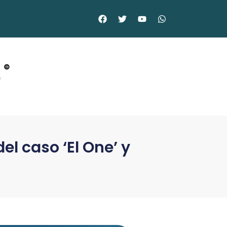
o
©
l caso ‘El One’ y