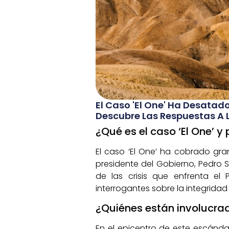
El Caso 'El One' Ha Desatad
Descubre Las Respuestas A
¿Qué es el caso ‘El One’ y
El caso ‘El One’ ha cobrado gra
presidente del Gobierno, Pedro 
de las crisis que enfrenta el 
interrogantes sobre la integridad 
¿Quiénes están involucrad
En el epicentro de este escánda