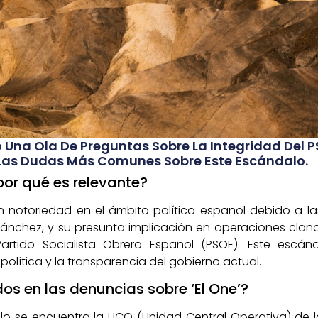
o Una Ola De Preguntas Sobre La Integridad Del P
 Las Dudas Más Comunes Sobre Este Escándalo.
 por qué es relevante?
n notoriedad en el ámbito político español debido a l
Sánchez, y su presunta implicación en operaciones cland
Partido Socialista Obrero Español (PSOE). Este escá
política y la transparencia del gobierno actual.
os en las denuncias sobre ‘El One’?
lo se encuentra la UCO (Unidad Central Operativa) de la