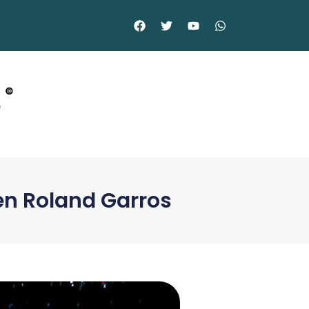
o
©
 en Roland Garros