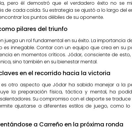
la, pero él demostró que el verdadero éxito no se mid
de cada caída. Su estrategia se ajustó a lo largo del en
 encontrar los puntos débiles de su oponente.
omo pilares del triunfo
n juega un rol fundamental en su éxito. La importancia 
o es innegable. Contar con un equipo que crea en su po
encia en momentos críticos. Jódar, consciente de esto
nica, sino también en su bienestar mental.
laves en el recorrido hacia la victoria
o es otro aspecto que Jódar ha sabido manejar a la p
cluye la preparación física, táctica y mental, ha podi
salentadores. Su compromiso con el deporte se traduce
rmite ajustarse a diferentes estilos de juego, como l
frentándose a Carreño en la próxima ronda