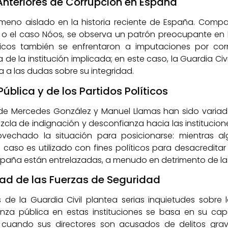
teriores de Corrupción en España
ómeno aislado en la historia reciente de España. Com
o el caso Nóos, se observa un patrón preocupante en la
licos también se enfrentaron a imputaciones por cor
 de la institución implicada; en este caso, la Guardia Civ
ada a las dudas sobre su integridad.
ública y de los Partidos Políticos
 de Mercedes González y Manuel Llamas han sido variada
la de indignación y desconfianza hacia las institucione
ovechado la situación para posicionarse: mientras a
 caso es utilizado con fines políticos para desacreditar 
 España están entrelazadas, a menudo en detrimento de la v
idad de las Fuerzas de Seguridad
e la Guardia Civil plantea serias inquietudes sobre l
anza pública en estas instituciones se basa en su c
, cuando sus directores son acusados de delitos grav