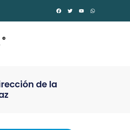
o
©
irección de la
az