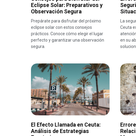
Eclipse Solar: Preparativos y
Seguri
Observación Segura
Situa
Prepárate para disfrutar del próximo
La segur
eclipse solar con estos consejos
Ceuta es
prácticos. Conoce cómo elegir el lugar
atenció
perfecto y garantizar una observación
en su a
segura.
solucion
El Efecto Llamada en Ceuta:
Error
Análisis de Estrategias
Relaci