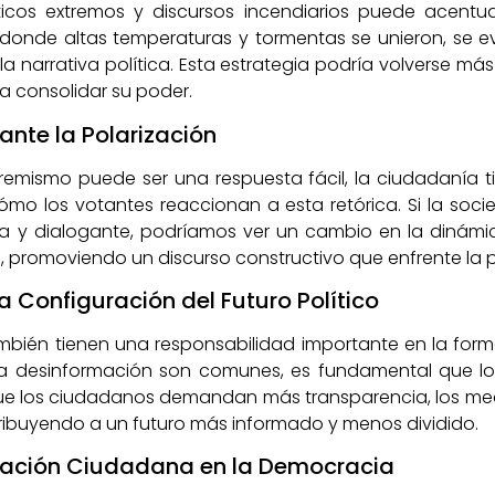
cos extremos y discursos incendiarios puede acentuar
donde altas temperaturas y tormentas se unieron, se ev
la narrativa política. Esta estrategia podría volverse m
ra consolidar su poder.
nte la Polarización
mismo puede ser una respuesta fácil, la ciudadanía tie
cómo los votantes reaccionan a esta retórica. Si la soc
va y dialogante, podríamos ver un cambio en la dinámic
 promoviendo un discurso constructivo que enfrente la p
la Configuración del Futuro Político
ién tienen una responsabilidad importante en la forma
 desinformación son comunes, es fundamental que los
ue los ciudadanos demandan más transparencia, los medi
tribuyendo a un futuro más informado y menos dividido.
cación Ciudadana en la Democracia