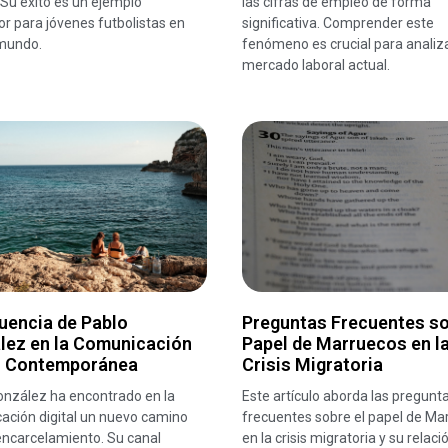
 Su éxito es un ejemplo
las cifras de empleo de forma
or para jóvenes futbolistas en
significativa. Comprender este
 mundo.
fenómeno es crucial para analiza
mercado laboral actual.
luencia de Pablo
Preguntas Frecuentes so
lez en la Comunicación
Papel de Marruecos en l
al Contemporánea
Crisis Migratoria
onzález ha encontrado en la
Este artículo aborda las pregun
ación digital un nuevo camino
frecuentes sobre el papel de Ma
encarcelamiento. Su canal
en la crisis migratoria y su relaci