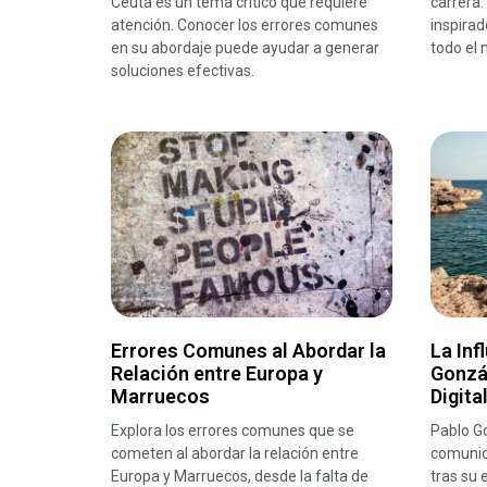
Ceuta es un tema crítico que requiere
carrera.
atención. Conocer los errores comunes
inspirad
en su abordaje puede ayudar a generar
todo el
soluciones efectivas.
Errores Comunes al Abordar la
La Inf
Relación entre Europa y
Gonzá
Marruecos
Digit
Explora los errores comunes que se
Pablo G
cometen al abordar la relación entre
comunic
Europa y Marruecos, desde la falta de
tras su 