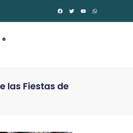
o
©
 las Fiestas de