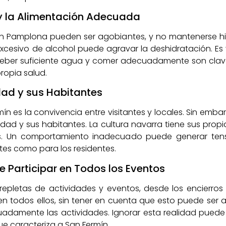
 y la Alimentación Adecuada
o en Pamplona pueden ser agobiantes, y no mantenerse h
esivo de alcohol puede agravar la deshidratación. Es vi
Beber suficiente agua y comer adecuadamente son claves
propia salud.
dad y sus Habitantes
ín es la convivencia entre visitantes y locales. Sin emb
udad y sus habitantes. La cultura navarra tiene sus prop
as. Un comportamiento inadecuado puede generar tensi
ntes como para los residentes.
e Participar en Todos los Eventos
 repletas de actividades y eventos, desde los encierros
en todos ellos, sin tener en cuenta que esto puede ser 
cuadamente las actividades. Ignorar esta realidad puede 
ue caracteriza a San Fermín.